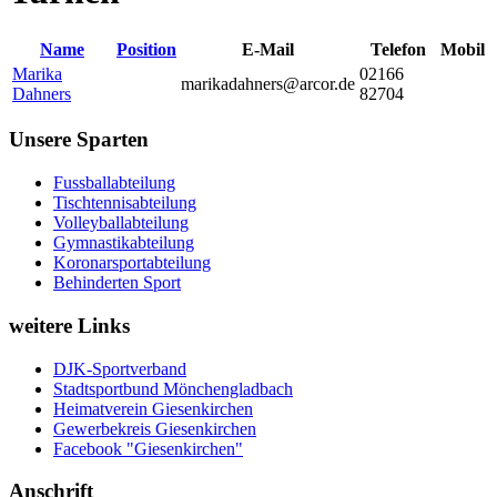
Name
Position
E-Mail
Telefon
Mobil
Marika
02166
marikadahners@arcor.de
Dahners
82704
Unsere Sparten
Fussballabteilung
Tischtennisabteilung
Volleyballabteilung
Gymnastikabteilung
Koronarsportabteilung
Behinderten Sport
weitere Links
DJK-Sportverband
Stadtsportbund Mönchengladbach
Heimatverein Giesenkirchen
Gewerbekreis Giesenkirchen
Facebook "Giesenkirchen"
Anschrift